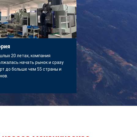
ория
шлых 20 летах, компания
лжалась начать рынок и сразу
рт до больше чем 55 страны и
нов.