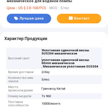
механическое для водяной помпы
Цена：US $ 2.8-168/PCS
MOQ：5/пкс
Лучшая цена
Контакт
Характер Продукции
Уплотнение одиночной весны
SUS304 механическое
,
Высокий свет
уплотнение одиночной весны
65mm механическое
,
Механическое уплотнение SUS304
Время доставки
2/day
Количество мин
5/пкс
заказа
Место
Гуанчжоу, Китай
происхождения
Номер модели
Ts 960
Поставка
10000/монтх
способности